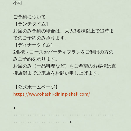
不可
ご予約について
［ランチタイム］
お席のみ予約の場合は、大人3名様以上で12時ま
でのご予約のみ承ります。
［ディナータイム］
2名様～コースorパーティプランをご利用の方の
みご予約を承ります。
お席のみ（一品料理など）をご希望のお客様は直
接店舗までご来店をお願い申し上げます。
【公式ホームページ】
https://www.ohashi-dining-shell.com/
+
‥‥‥‥‥‥‥‥‥‥‥‥‥‥‥‥‥‥‥‥‥‥
‥‥‥‥‥‥‥‥‥‥‥‥+