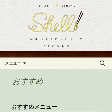
川西・池田「おはしダイニング Shell～
シェル～」では、お料理によく合うワ
川西・池田のイタリアンバル
インやカクテルをご用意。アヒージョ
「おはしダイニングShell（シ
やお肉の逸品、気軽に楽しめるバルメ
ェル）」の公式ブログ
ニューをご用意しております。美味し
いお料理とワインで乾杯を。
コンテンツへ移動
検
メニュー
索:
おすすめ
おすすめメニュー