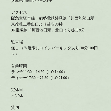
兵庫県川西市小戸1-3-9
アクセス
阪急宝塚本線・能勢電鉄妙見線「川西能勢口駅」
東改札11番出口より徒歩30秒
JR宝塚線「川西池田駅」北口より徒歩9分
駐車場
無し （※近隣にコインパーキングあり 30分100円
～）
営業時間
ランチ11:30～14:30（L.O.14:00）
ディナー17:30～21:30（L.O.21:00）
定休日
不定休
貸切