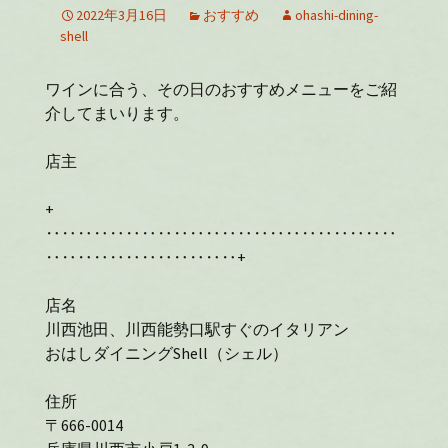
2022年3月16日
おすすめ
ohashi-dining-
shell
ワインに合う、その日のおすすめメニューをご紹
介してまいります。
店主
+
‥‥‥‥‥‥‥‥‥‥‥‥‥‥‥‥‥‥‥‥‥‥
‥‥‥‥‥‥‥‥‥‥‥‥+
店名
川西池田、川西能勢口駅すぐのイタリアン
おはしダイニングShell（シェル）
住所
〒666-0014